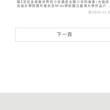
陽】活在永夜異世界的少女遇見太陽少年的故事。大阪綜
合設計學院獎作者米豆Mido學校國立臺灣大學作品介
【Anna and Emma】以十九世紀歐洲盛...
2023.12.
下一頁