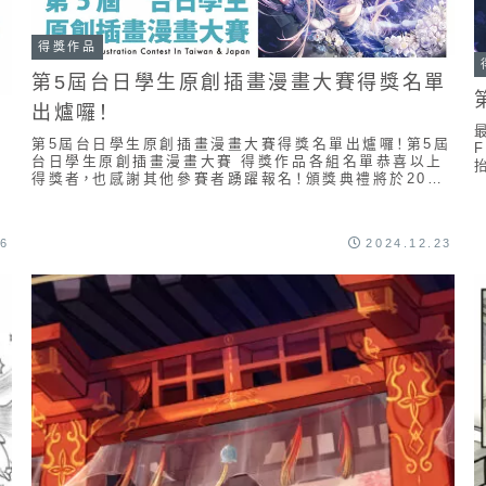
得獎作品
第5屆台日學生原創插畫漫畫大賽得獎名單
出爐囉！
單
第5屆台日學生原創插畫漫畫大賽得獎名單出爐囉！第5屆
台日學生原創插畫漫畫大賽 得獎作品各組名單恭喜以上
得獎者，也感謝其他參賽者踴躍報名！頒獎典禮將於2025
年2月22日在台北的「臺灣漫畫基地」舉行，並...
學
26
2024.12.23