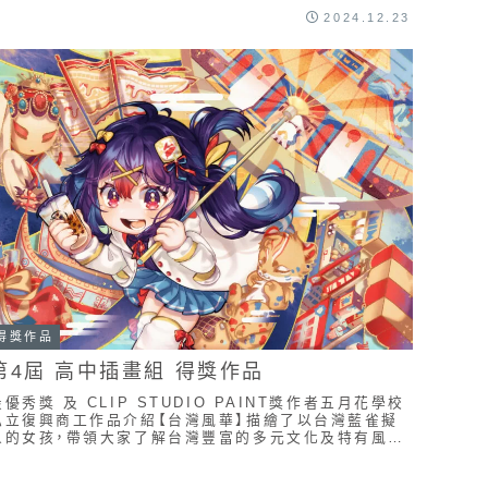
故事。故事中描繪了人與人...
2024.12.23
得獎作品
第4屆 高中插畫組 得獎作品
最優秀獎 及 CLIP STUDIO PAINT獎作者五月花學校
私立復興商工作品介紹【台灣風華】描繪了以台灣藍雀擬
人的女孩，帶領大家了解台灣豐富的多元文化及特有風
景，像是傳統廟宇、歌仔戲、夜市等，一覽...