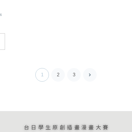
紹
26
1
2
3
下
一
頁
台日學生原創插畫漫畫大賽