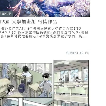
得獎作品
第5屆 大學插畫組 得獎作品
最優秀獎作者Alani學校國立屏東大學作品介紹【NO
FLASH!】穿過水族館的幽藍通道，遊向無聲的境界。微微
抬指，無聲地提醒著觀者，深怕驚擾那潛藏於水面下的細
語與靜謐。空間交錯，恍若夢中世界的倒影，...
2024.12.23