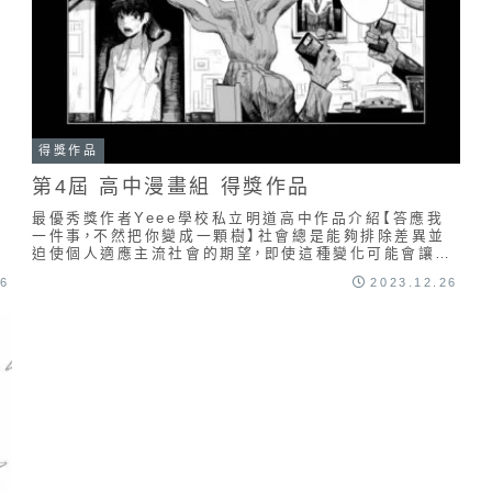
得獎作品
第4屆 高中漫畫組 得獎作品
最優秀獎作者Yeee學校私立明道高中作品介紹【答應我
一件事，不然把你變成一顆樹】社會總是能夠排除差異並
迫使個人適應主流社會的期望，即使這種變化可能會讓人
感到不舒服。進而凸顯自我接納與社會接納之間的矛盾...
26
2023.12.26