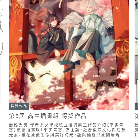
得獎作品
第5屆 高中插畫組 得獎作品
最優秀獎 作者余戈學校私立復興商工作品介紹【平步青
最
雲】這幅插畫以「平步青雲」為主題，融合東方文化與幻想
她
元素。櫻花象徵生命與美好時光，龍與仙鶴形象則展現力