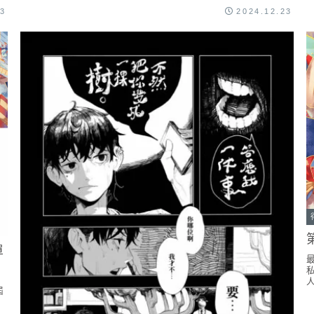
.
量與純潔的和諧。兩人牽手互動，表達出深厚情感與信...
23
2024.12.23
單
屆
上
4