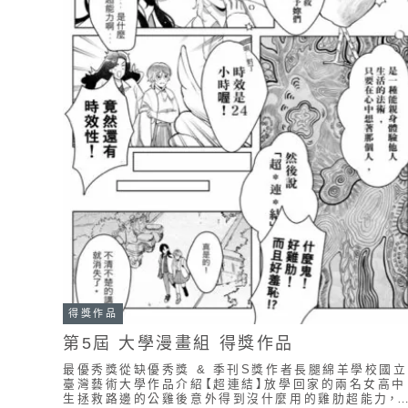
得獎作品
第5屆 大學漫畫組 得獎作品
最優秀獎從缺優秀獎 & 季刊S獎作者長腿綿羊學校國立
臺灣藝術大學作品介紹【超連結】放學回家的兩名女高中
生拯救路邊的公雞後意外得到沒什麼用的雞肋超能力，