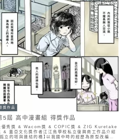
得獎作品
第5屆 高中漫畫組 得獎作品
優秀獎 & Wacom獎 & COPIC獎 & ZIG Kuretake
獎 & 蓋亞文化獎作者江江鳥學校私立復興商工作品介紹
【孤立的塔與連結的橋】以我國中時的經歷為原型改編的