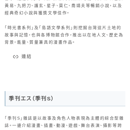
黃易、九把刀、護玄、星子、莫仁、喬靖夫等暢銷小說，以及
經典奇幻小說與獲獎文學佳作。
「時光書系列」及「島語文學系列」則挖掘台灣這片土地的
故事與記憶，也與各博物館合作，推出以在地人文、歷史為
背景，能量、質量兼具的漫畫作品。
連結
季刊エス（季刊S）
「季刊S」雜誌是以故事及角色人物表現為主體的綜合型雜
誌。一邊介紹漫畫、插畫、動漫、遊戲、舞台表演、攝影等跨