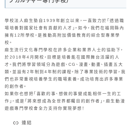
プカルチャー専門学校）
學校法人麻生塾自1939年創立以來，一直致力於「透過職
場培養對國家社會有貢獻的人才」。如今，我們在福岡縣內
擁有12所學校，是推動高附加價值教育的綜合型專業學
校。
麻生流行文化專門學校在許多企業和業界人士的協助下，
於2018年4月開校，目標是培養能在國際舞台活躍的人
才。我們將學習領域分為遊戲、CG、漫畫、動畫、插畫五大
類，並設有2年制到4年制的課程。除了專業技術的學習，我
們也非常重視培養學生的職場素養，成功培育出許多專業
的創作者。
如果你也想把「喜歡的事、想做的事變成能相伴一生的工
作」，或是「將來想成為全世界都矚目的創作者」，麻生動漫
遊戲專門學校會全力支持你實現夢想！
連結