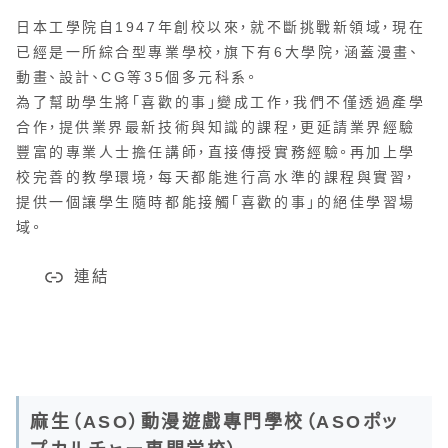
日本工學院自1947年創校以來，就不斷挑戰新領域，現在
已經是一所綜合型專業學校，旗下有6大學院，涵蓋漫畫、
動畫、設計、CG等35個多元科系。
為了幫助學生將「喜歡的事」變成工作，我們不僅透過產學
合作，提供業界最新技術與知識的課程，更延請業界經驗
豐富的專業人士擔任講師，直接傳授實務經驗。再加上學
校完善的教學環境，每天都能進行高水準的課程與實習，
提供一個讓學生隨時都能接觸「喜歡的事」的絕佳學習場
域。
連結
麻生（ASO）動漫遊戲專門學校（ASOポッ