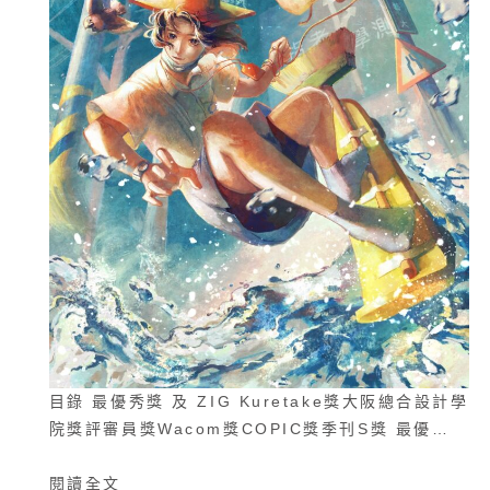
目錄 最優秀獎 及 ZIG Kuretake獎大阪總合設計學
院獎評審員獎Wacom獎COPIC獎季刊S獎 最優…
閱讀全文