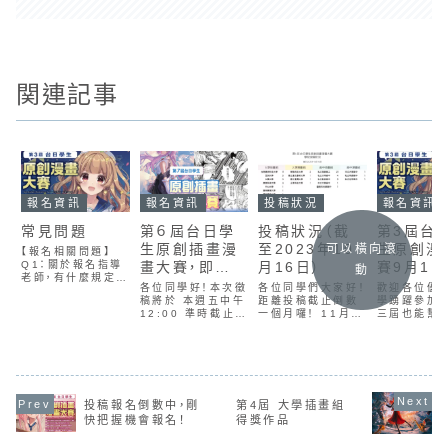
関連記事
報名資訊
報名資訊
投稿狀況
報名資訊
常見問題
第６屆台日學
投稿狀況（截
第3屆台
生原創插畫漫
至2023年10
生原創漫
可以橫向滾
【報名相關問題】
Q1：關於報名指導
畫大賽，即將
月16日）
賽9月1
動
老師，有什麼規定
截止！
開跑!!
各位同學好！本次徵
各位同學們大家好！
歡迎各位優
呢？ A1：報名指導
稿將於 本週五中午
距離投稿截止倒數
學踴躍參加
老師不一定是學校
12:00 準時截止，
一個月囉！ 11月
三屆也能幫
的老師或美術相關
逾期恕不受理。尚未
15日中午截止收件
學生們創造
教師，凡是指導作品
完成作品的同學，請
唷！建議參賽的同學
漫畫插畫的
參賽者皆可提名為
儘早進行最後確認
們儘早投稿唷！ 還
稿日期202
指導老師。Q2：關
與提交。提醒各位投
沒完的同學，再加把
1日 (四) 
於報名參賽者資格
稿後務必確認是否
勁吧～另外，私立復
12:00 - 
問題？ A2：凡各高
已收到「投稿確認
興高工同學的投稿
11月15日 (
中職或大專院校在
投稿報名倒數中，剛
第4屆 大學插畫組
信」。近期有多位同
件數正在迅速上升！
午12:00 
校生、暫時休學生，
學因 電子郵件地址
感覺勢在必得。其他
得獎發表20
快把握機會報名！
得獎作品
或經教育局審核
填寫錯誤 而無法收
學校也不能輸啊！非
12月23日 (
通...
到通知，常見誤寫如
常期待看見大家的
午1...